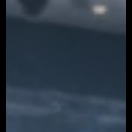
DMX Editor
7月25日
讀畢需時 2 分鐘
商業發佈會統籌如何導入 AI 互動與 XR 沉浸式體驗
在商業發佈會的活動統籌中，講者播 PPT的模式已經很難
吸引媒體的注意力。導入 AI 互動 與 XR沉浸式體驗，將改
變傳統的單向的資訊傳遞，升級了感官震撼。 商業發佈會
統籌如何導入 AI 互動與 XR 沉浸式體驗？要將這些技術落
地，統籌團隊通常會將它們配置在活動的三大時段： 1. 迎
賓與體驗區 外賓剛簽到完進入 Buffer 區時，此處的 AI 導
入側重於高社交分享意願，如搭建生成式 AI 互動拍照牆。
在賓客許可后，現場設置高清鏡頭捕捉嘉賓樣貌，結合發
佈會主題融合成一張科幻風的大片，並生成專屬 QR Code
供其下載分享至 LinkedIn 或 Instagram。 在體驗Booth
旁放置透明大螢幕，由 AI 驅動的品牌數碼代言人即時回答
參會者的問題。 2. 主舞台 Keynote：XR 沉浸式產品解密
當發佈會揭幕產品階段，就是 XR 技術大顯身手的時刻。
當 CEO 在台上介紹一個抽象的概念，例如：雲端安全矩