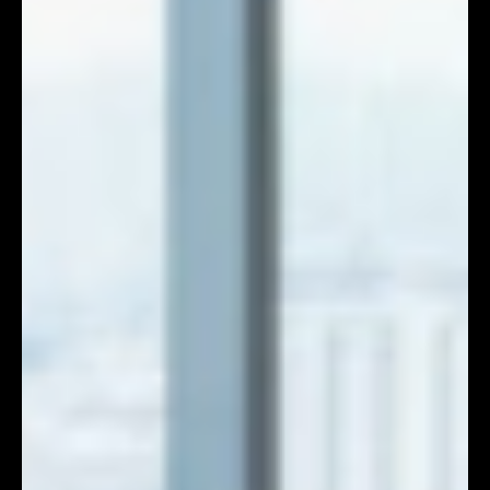
DMX Editor
7月10日
讀畢需時 3 分鐘
品牌發佈會統籌如何聯動KOL 創造病毒行銷
在大眾審美疲勞的市場，單純給 KOL 酬勞、要求他們在活
動後發幾張中規中矩的現場照片，是絕對無法傳播瘋傳。
專業的品牌發佈活動統籌，會把 KOL 當作內容共同創作
者。 品牌發佈會統籌如何聯動KOL 創造病毒行銷？以下是
引爆社群的四大統籌策略： 1. 內容場景的「IG-
Friendly」 如果現場光線不好、背景雜亂，他們連手機都
懶得掏出來。 正式開展前，務必預留 2 小時的KOL 專屬
預覽場，場內人數較少。只有自己的頂級大片背景，對