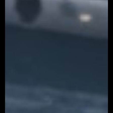
下坐的是各國嘉賓，線上連線的是全球投資者與媒體，現
場任何一個失誤——例如麥克風斷訊 3 秒、即時傳譯出錯
——都可能成為品牌的公關災難。 頂尖的 Event 公司在統
籌這類高規格會議時，不會依賴運氣，而是結合香港場地
規章、網絡供應商資源、出入境禮賓規例、ISO 國際會議
硬體標準，建立一套專業的SOP來架構整個活動。以下是
頂級活動統籌公司的作業程序： 1.多語對即時傳譯（SI）
與互動系統 香港國際峰會必備廣東話、普通話、英語三語
基礎同傳服務，要做到零時差傳遞資訊。Event 公司會提
前聯絡SI同傳服務團隊，部署專業的紅外線即時傳譯系
統，並測試現場環境訊號屏蔽，防止干擾。 本地資深
Event 公司在地優勢： 1. 設備部署：配合 HKCEC、AWE
場館基建，提前搭建符合ISO 4043 標準流動式同傳隔音
廂，採用本地 AV 供應商紅外線同傳系統；開展前 全館無
線頻譜掃描，避開場館原有 WiFi、5G 基站訊號干擾。 2.
譯員協調：合作本地持有 AIIC 認證資深口譯團隊，會