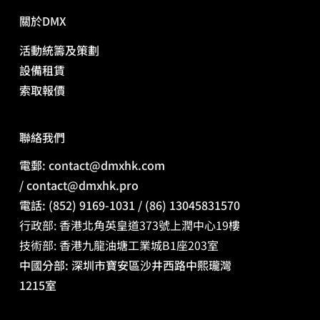
關於DMX
活動統籌及策劃
會議活動統籌必學！三步議程設計 + 時間
管理實戰攻略
​設備租賃
​索取報價
​聯絡我們
電郵: contact@dmxhk.com
/
contact@dmxhk.pro
電話: (852) 9169-1031 / (86) 13045831570
行政部: 香港北角英皇道373號上潤中心19樓
技術部: 香港九龍油塘工業城B1座203室
中國分部: 深圳市寶安區沙井西路中熙瓏灣
1215室