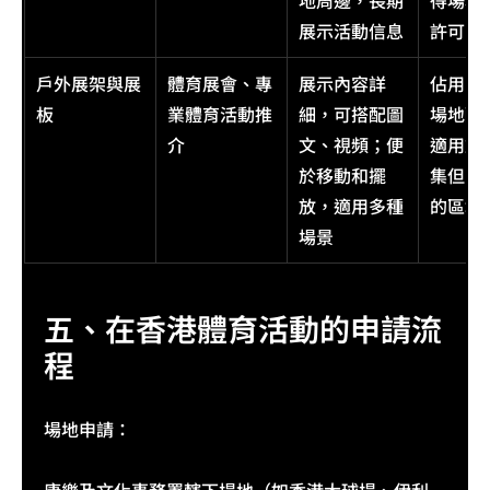
地周邊，長期
得場地
展示活動信息
許可
戶外展架與展
體育展會、專
展示內容詳
佔用空
板
業體育活動推
細，可搭配圖
場地配
介
文、視頻；便
適用於
於移動和擺
集但空
放，適用多種
的區域
場景
五、在香港體育活動的申請流
程
場地申請：​