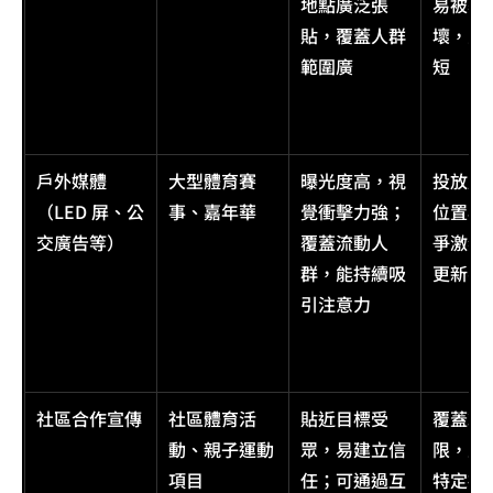
地點廣泛張
易被覆
貼，覆蓋人群
壞，宣
範圍廣
短
戶外媒體
大型體育賽
曝光度高，視
投放成
（LED 屏、公
事、嘉年華
覺衝擊力強；
位置與
交廣告等）
覆蓋流動人
爭激烈
群，能持續吸
更新不
引注意力
社區合作宣傳
社區體育活
貼近目標受
覆蓋範
動、親子運動
眾，易建立信
限，主
項目
任；可通過互
特定社