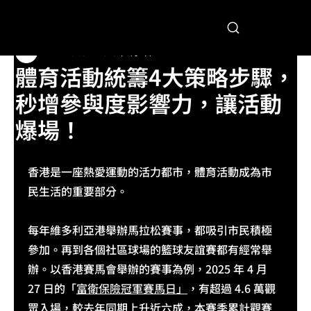
DMX Editor
2025年8月2日
體育活動統籌4大策略步驟，
秒增參與度影響力，讓活動
爆場！
香港是一座熱愛運動的活力都市，體育活動成為市
民生活的重要部分。
每年維多利亞港舉辦馬拉松賽事，都吸引市民積極
參加。再到各個社區球場的籃球友誼賽都有經常舉
辦。以香港賽馬會舉辦的賽事為例，2025 年 4 月 
27 日的「
富衛保險冠軍賽馬日」
，有超過 4.6 萬觀
眾入場，較去年同期上升近六成，本賽季累計觀賽