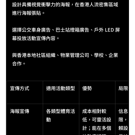
設計具備視覺衝擊力的海報，在香港人流密集區域
進行海報張貼。​
選擇公交車身廣告、巴士站燈箱廣告、戶外 LED 屏
幕投放活動宣傳內容。
與香港本地社區組織、物業管理公司、學校、企業
合作。
宣傳方式
適用活動類型
優勢
局限性
海報宣傳
各類型體育活
成本相對較
信息容
動
低，可靈活設
限，吸
計；能在多個
賴設計