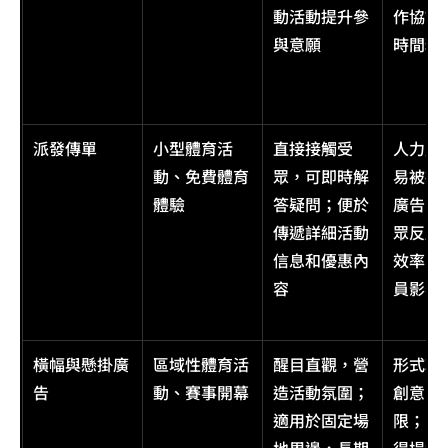
動活動提升參
作協調
與意願
時間精
派發傳單
小型體育活
直接接觸受
人力成
動、免費體育
眾，可即時解
易被視
體驗
答疑問；便於
廣告，
傳遞詳細活動
眾反感
信息和優惠內
效率受
容
員影響
橫幅與懸掛廣
區域性體育活
醒目直觀，營
形式較
告
動、賽事開幕
造活動氛圍；
創意空
適用於固定場
限；安