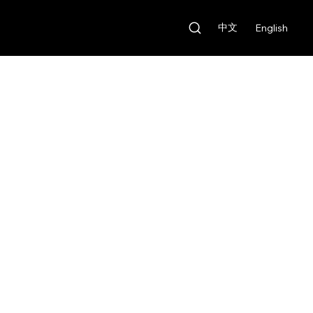
中文
English
Our Features
Rental Fee:
HKD $150/day
Deposit:
HKD $1,000
Our Features