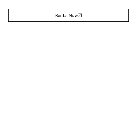
Rental Now
產品特點
Accessories List
Applicable Event