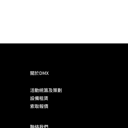
關於DMX
活動統籌及策劃
​設備租賃
​索取報價
​聯絡我們